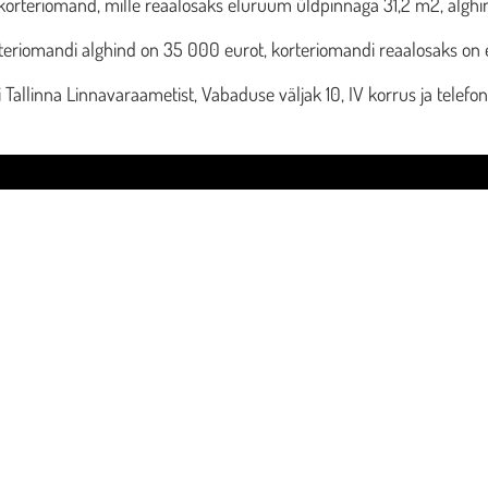
korteriomand, mille reaalosaks eluruum üldpinnaga 31,2 m2, algh
rteriomandi alghind on 35 000 eurot, korteriomandi reaalosaks on
Tallinna Linnavaraametist, Vabaduse väljak 10, IV korrus ja telefo