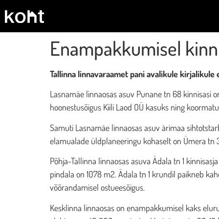
Enampakkumisel kinni
Tallinna linnavaraamet pani avalikule kirjalikul
Lasnamäe linnaosas asuv Punane tn 68 kinnisasi o
hoonestusõigus Kiili Laod OÜ kasuks ning koormat
Samuti Lasnamäe linnaosas asuv ärimaa sihtotsta
elamualade üldplaneeringu kohaselt on Ümera tn 30
Põhja-Tallinna linnaosas asuva Ädala tn 1 kinnisa
pindala on 1078 m2. Ädala tn 1 krundil paikneb ka
võõrandamisel ostueesõigus.
Kesklinna linnaosas on enampakkumisel kaks elur