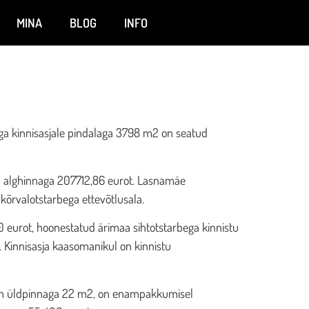
MINA
BLOG
INFO
ga kinnisasjale pindalaga 3798 m2 on seatud
 alghinnaga 207712,86 eurot. Lasnamäe
kõrvalotstarbega ettevõtlusala.
 eurot, hoonestatud ärimaa sihtotstarbega kinnistu
 Kinnisasja kaasomanikul on kinnistu
uum üldpinnaga 22 m2, on enampakkumisel