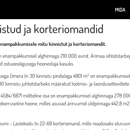
MIDA
stud ja korteriomandid
e enampakkumisele mitu kinnistut ja korteriomandit.
n enampakkumisel alghinnaga 210 000 eurot. Ärimaa sihtotstarbe
ud ostueesõigusega hoonestaja kasuks.
rbega Ümera tn 30 kinnistu pindalaga 4801 m² on enampakkumisel
 kinnistu juhtotstarbeks määratud tootmis- ja laondusettevõtete 
sja 4584/6671 mõtteline osa on enampakkumisel alghinnaga 278 000
hekorruseline hoone, milles asuvad äriruumid üldpinnaga 442,8 m2.
uumi – Lastekodu tn 22-69 korteriomand, mille reaalosaks elur