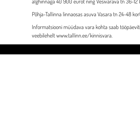
alghinnaga 40 900 eurot ning Vesivärava tn 36-12 
Põhja-Tallinna linnaosas asuva Vasara tn 24-48 ko
Informatsiooni müüdava vara kohta saab tööpäeviti 
veebilehelt www.tallinn.ee/kinnisvara.