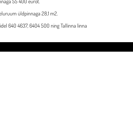
innaga 55 400 eurot.
 eluruum üldpinnaga 28,1 m2.
nidel 640 4637, 6404 500 ning Tallinna linna