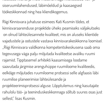
siseruumilahendused, läbimõeldud ja kaasaegsed
töökeskkonnad ning hea kliendikogemus.
Riigi Kinnisvara juhatuse esimees Kati Kusmin tõdes, et
kinnisvaraarenduse projektide üheks peamiseks väljakutseks
on olnud lähteülesannete kvaliteet, mis on aluseks klientide
vajadustele ja ootustele vastava kinnisvarakeskkonna loomisel.
„Riigi Kinnisvara valdkonna kompetentsikeskusena saab oma
tegevusega väga palju mõjutada kvaliteetse avaliku ruumi
rajamist. Tipptasemel arhitekti kaasamisega loodame
saavutada järgmise arenguhüppe ruumiloome kvaliteedis,
eelkõige mõjutades ruumiloome protsessi selle algfaasis läbi
ruumilise planeerimise lähteülesande ja
projekteerimisprotsessi alguse. Lõpptulemus ning kasutajate
rahulolu töö- ja teeninduskeskkonnaga sõltub suures osas just
sellest,“ lisas Kusmin.