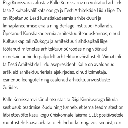
Riigi Kinnisvaras alustav Kalle Komissarov on volitatud arhitekt
tase 7 kutsekvalifikatsiooniga ja Eesti Arhitektide Liidu liige. Ta
on lõpetanud Eesti Kunstiakadeemia arhitektuuri ja
linnaplaneerimise eriala ning Berlage Instituudi Hollandis.
Õpetanud Kunstiakadeemia arhitektuuriteaduskonnas, olnud
Kultuurkapitali nõukogu ja arhitektuuri sihtkapitali liige,
töötanud mitmetes arhitektuuribüroodes ning võitnud
nimekaid auhindu paljudelt arhitektuurivõistlustelt. Viimati oli
ta Eesti Arhitektide Liidu asepresident. Kalle on avaldanud
artikleid arhitektuurieriala ajakirjades, olnud toimetaja,
esinenud loengutel ning osalenud arhitektuurivõistluste
žüriides.
Kalle Komissarovi sõnul otsustas ta Riigi Kinnisvaraga liituda,
sest usub teadmise jõudu ning tunneb, et tema teadmistest on
läbi ettevõtte kasu kogu ühiskonnale laiemalt. „Et positiivsetele
muutustele kaasa aidata tuleb loobuda mugavustsoonist, n-ö