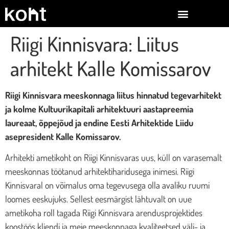
Riigi Kinnisvara: Liitus
arhitekt Kalle Komissarov
Riigi Kinnisvara meeskonnaga liitus hinnatud tegevarhitekt
ja kolme Kultuurikapitali arhitektuuri aastapreemia
laureaat, õppejõud ja endine Eesti Arhitektide Liidu
asepresident Kalle Komissarov.
Arhitekti ametikoht on Riigi Kinnisvaras uus, küll on varasemalt
meeskonnas töötanud arhitektiharidusega inimesi. Riigi
Kinnisvaral on võimalus oma tegevusega olla avaliku ruumi
loomes eeskujuks. Sellest eesmärgist lähtuvalt on uue
ametikoha roll tagada Riigi Kinnisvara arendusprojektides
koostöös kliendi ja meie meeskonnaga kvaliteetsed väli- ja