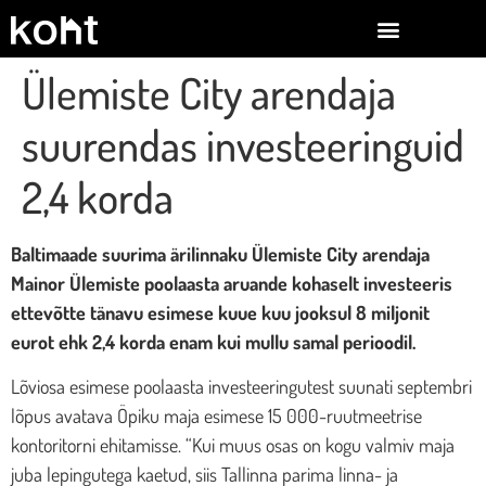
Ülemiste City arendaja
suurendas investeeringuid
2,4 korda
Baltimaade suurima ärilinnaku Ülemiste City arendaja
Mainor Ülemiste poolaasta aruande kohaselt investeeris
ettevõtte tänavu esimese kuue kuu jooksul 8 miljonit
eurot ehk 2,4 korda enam kui mullu samal perioodil.
Lõviosa esimese poolaasta investeeringutest suunati septembri
lõpus avatava Öpiku maja esimese 15 000-ruutmeetrise
kontoritorni ehitamisse. “Kui muus osas on kogu valmiv maja
juba lepingutega kaetud, siis Tallinna parima linna- ja