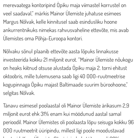
merevaatega kontoripind Öpiku maja viimastel korrustel on
veel saadaval,” märkis Mainor Ülemiste juhatuse esimees
Margus Nõlvak, kelle kinnitusel saab esindusliku hoone
ankurrentnikuks nimekas rahvusvaheline ettevõte, mis avab
Ülemistes oma Põhja-Euroopa kontori.
Nõlvaku sõnul plaanib ettevõte aasta lõpuks linnakusse
investeerida kokku 21 miljonit eurot. “Mainor Ülemiste nõukogu
on heaks kiitnud otsuse alustada Öpiku maja 2. torni ehitust
oktoobris, mille tulemusena saab ligi 40 000-ruutmeetrise
kogupinnaga Öpiku majast Baltimaade suurim büroohoone,”
selgitas Nõlvak.
Tänavu esimesel poolaastal oli Mainor Ülemiste ärikasum 2,9
miljonit eurot ehk 31% enam kui möödunud aastal samal
perioodil. Mainor Ülemistes oli poolaasta lõpu seisuga kokku 96
000 ruutmeetrit üüripindu, millest ligi poole moodustavad